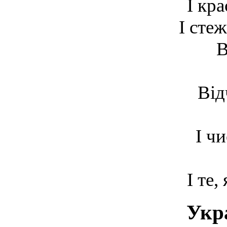
І кр
І стеж
В
Від
І ч
І те,
Укр