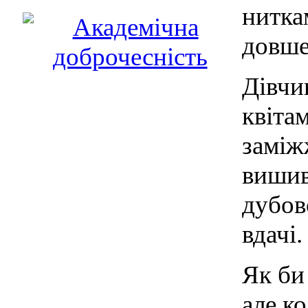
нитка
довше
Дівчи
квіта
заміж
вишив
дубов
вдачі.
Як би
але к