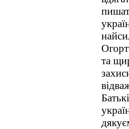
пишат
украї
найсил
Огорт
та щи
захисн
відва
Батьк
украї
дякує