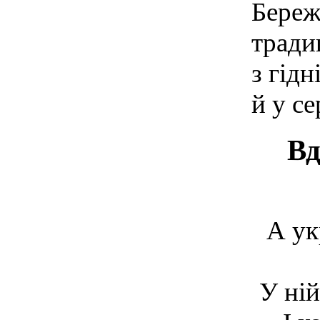
Береж
тради
з гідн
й у се
Вд
А ук
У ній