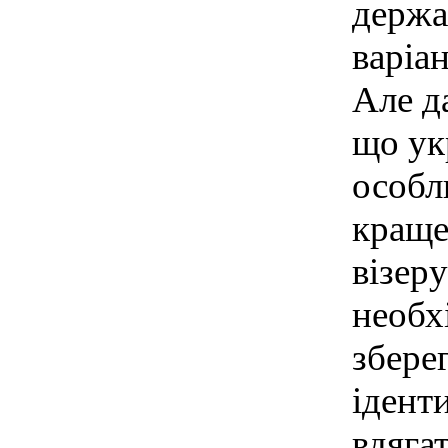
держа
варіа
Але д
що ук
особл
краще 
візер
необх
збере
ідент
вдяга