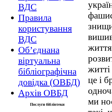
україн
ВДС
фашис
Правила
знищи
користування
вишив
ВДС
життя
Об’єднана
розви
віртуальна
житті
бібліографічна
це і б
довідка (ОВБД)
одноч
Архів ОВБД
ми но
Послуги бібліотеки