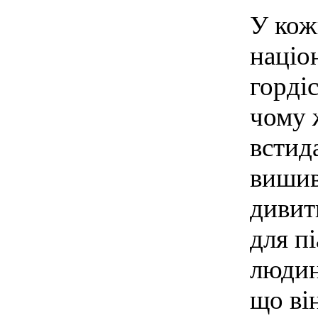
У кожн
націо
горді
чому 
встид
вишив
дивити
для пі
людин
що ві