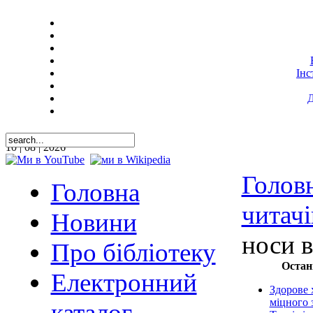
Інс
Д
10 | 08 | 2026
Голов
Головна
читачі
Новини
носи 
Про бібліотеку
Остан
Електронний
Здорове 
міцного 
каталог