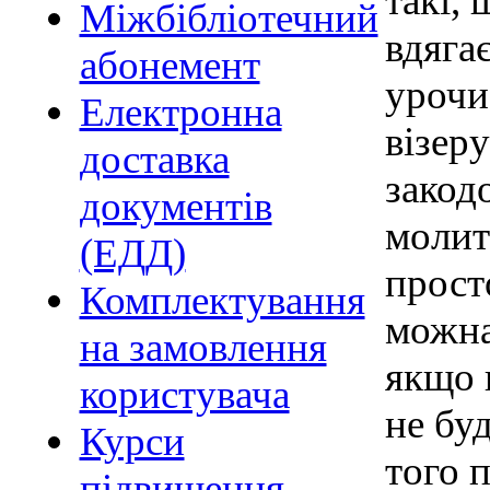
такі,
Міжбібліотечний
вдягає
абонемент
урочи
Електронна
візер
доставка
закод
документів
молит
(ЕДД)
прост
Комплектування
можна
на замовлення
якщо 
користувача
не бу
Курси
того 
підвищення