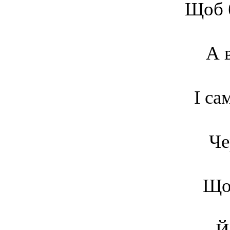
Щоб б
А 
І са
Че
Щоб
Й