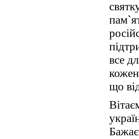
святк
пам`я
російс
підтр
все д
кожен 
що ві
Вітає
украї
Бажає