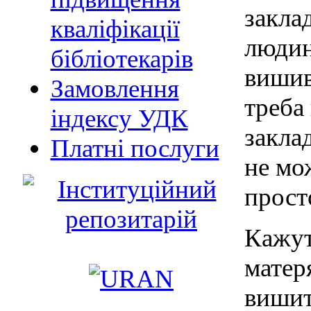
закла
кваліфікації
людин
бібліотекарів
вишив
Замовлення
треба
індексу УДК
закла
Платні послуги
не мо
прост
Кажут
матер
вишит