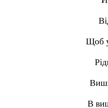
Ві
Щоб 
Рід
Виши
В ви