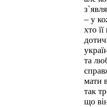
з`явл
– у ко
хто її
дотич
украї
та лю
справ
мати 
так тр
що ві