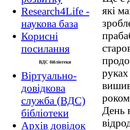
які м
Research4Life -
зробл
наукова база
праба
Корисні
старо
посилання
продо
ВДС бібліотеки
руках
Віртуально-
вишив
довідкова
роком 
служба (ВДС)
День 
бібліотеки
відро
Архів довідок