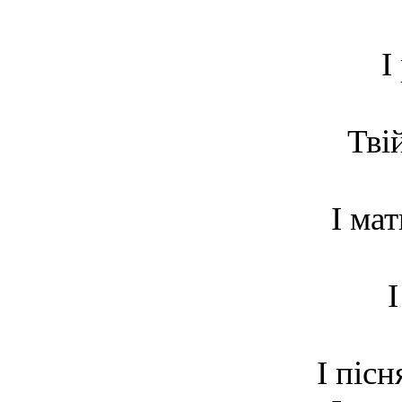
І
Тві
І ма
І пісн