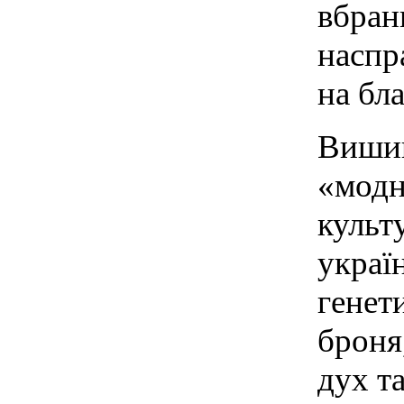
вбранн
наспр
на бл
Вишив
«модн
культ
україн
генет
броня
дух та