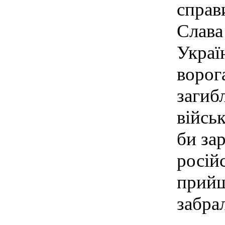
справи
Слава
Украї
ворог
загиб
військ
би за
російс
прийш
забра