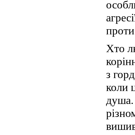
особли
агрес
проти
Хто л
корін
з горд
коли 
душа.
різно
вишив