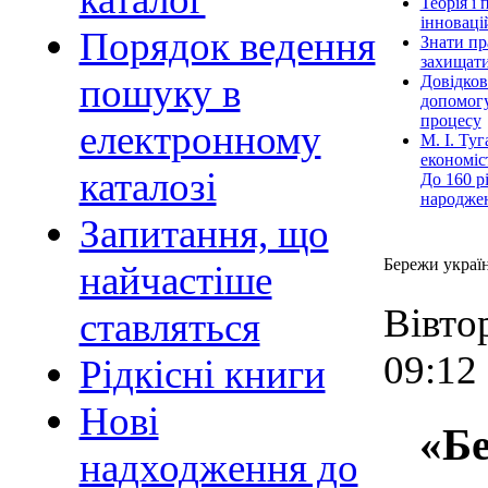
Теорія і 
інноваці
Порядок ведення
Знати пр
захищати
пошуку в
Довідков
допомог
процесу
електронному
М. І. Ту
економіс
каталозі
До 160 рі
народжен
Запитання, що
Бережи украї
найчастіше
Вівто
ставляться
09:12
Рідкісні книги
Нові
«Бе
надходження до