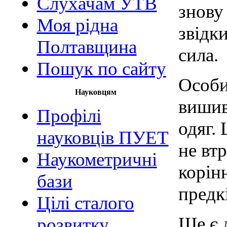
Слухачам УТВ
знову 
Моя рідна
звідк
Полтавщина
сила.
Пошук по сайту
Особи
Науковцям
вишив
Профілі
одяг. 
науковців ПУЕТ
не вт
Наукометричні
корін
бази
предкі
Цілі сталого
Ще є 
розвитку