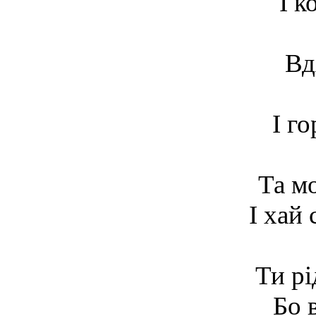
І к
Вд
І г
Та м
І хай 
Ти рі
Бо в