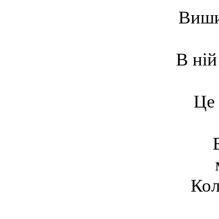
Вишив
В ній
Це 
Кол