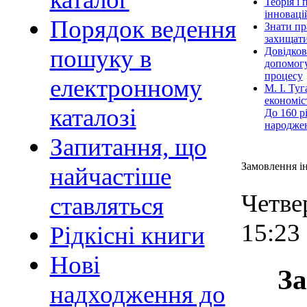
Теорія і 
інноваці
Порядок ведення
Знати пр
захищати
пошуку в
Довідков
допомог
процесу
електронному
М. І. Ту
економіс
каталозі
До 160 рі
народжен
Запитання, що
Замовлення і
найчастіше
Четве
ставляться
15:23
Рідкісні книги
Нові
За
надходження до