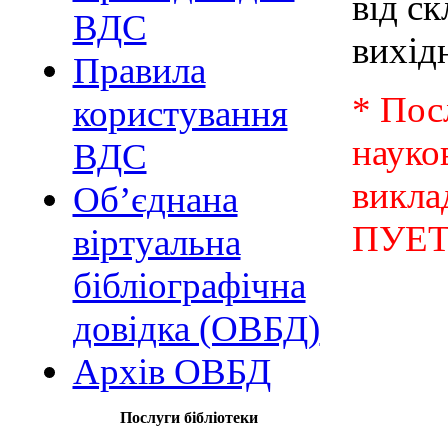
від ск
ВДС
вихід
Правила
*
Пос
користування
науко
ВДС
викла
Об’єднана
ПУЕТ
віртуальна
бібліографічна
довідка (ОВБД)
Архів ОВБД
Послуги бібліотеки