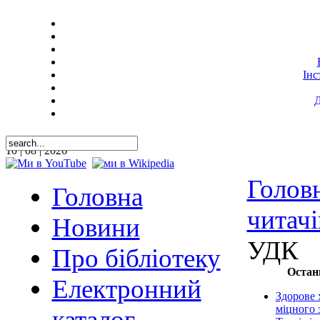
Інс
Д
10 | 08 | 2026
Голов
Головна
читачі
Новини
УДК
Про бібліотеку
Остан
Електронний
Здорове 
міцного 
каталог