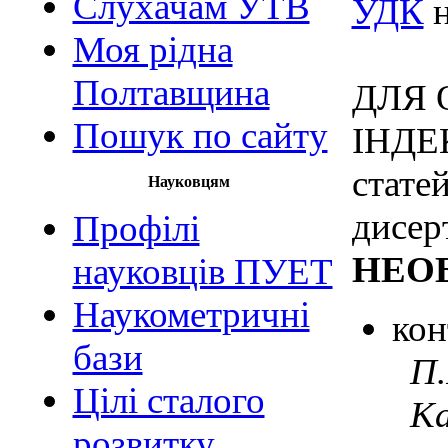
Слухачам УТВ
УДК
н
Моя рідна
Полтавщина
ДЛЯ
Пошук по сайту
ІНДЕК
статей
Науковцям
дисер
Профілі
НЕОБ
науковців ПУЕТ
Наукометричні
кон
бази
П.І
Цілі сталого
Каф
розвитку