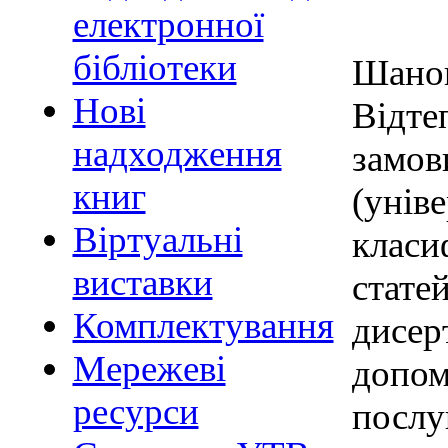
електронної
бібліотеки
Шанов
Нові
Відте
надходження
замов
книг
(унів
Віртуальні
класи
виставки
статей
Комплектування
дисер
Мережеві
допо
ресурси
посл