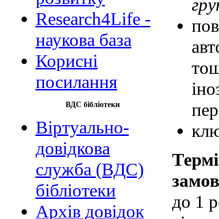
гру
Research4Life -
пов
наукова база
авт
Корисні
тощ
посилання
іно
пер
ВДС бібліотеки
Віртуально-
клю
довідкова
Термі
служба (ВДС)
замо
бібліотеки
до 1 
Архів довідок